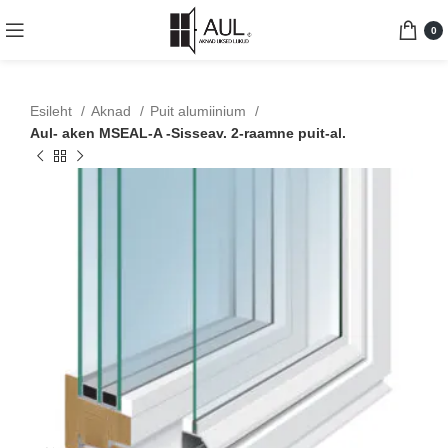
0
Esileht
Aknad
Puit alumiinium
Aul- aken MSEAL-A -Sisseav. 2-raamne puit-al.