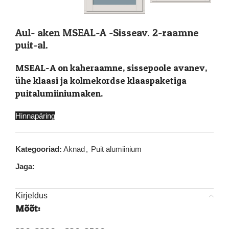
Aul- aken MSEAL-A -Sisseav. 2-raamne
puit-al.
MSEAL-A on kaheraamne, sissepoole avanev,
ühe klaasi ja kolmekordse klaaspaketiga
puitalumiiniumaken.
Hinnapäring
Kategooriad:
Aknad
,
Puit alumiinium
Jaga:
Kirjeldus
Mõõt: