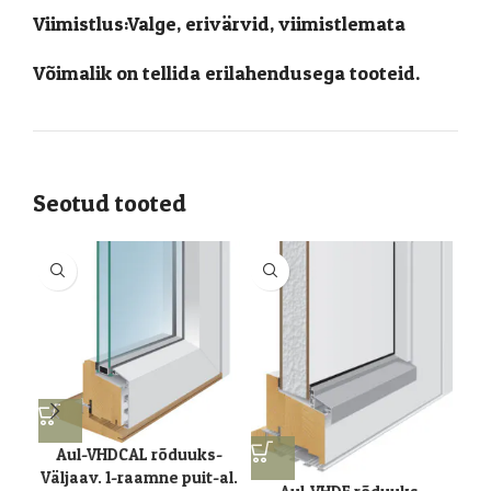
Viimistlus:Valge, erivärvid, viimistlemata
Võimalik on tellida erilahendusega tooteid.
Seotud tooted
Aul-VHDCAL rõduuks-
Väljaav. 1-raamne puit-al.