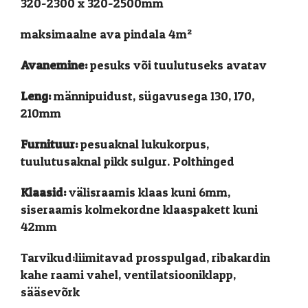
320-2300 x 320-2500mm
maksimaalne ava pindala 4m²
Avanemine:
pesuks või tuulutuseks avatav
Leng:
männipuidust, sügavusega 130, 170,
210mm
Furnituur:
pesuaknal lukukorpus,
tuulutusaknal pikk sulgur. Polthinged
Klaasid:
välisraamis klaas kuni 6mm,
siseraamis kolmekordne klaaspakett kuni
42mm
Tarvikud:liimitavad prosspulgad, ribakardin
kahe raami vahel, ventilatsiooniklapp,
sääsevõrk