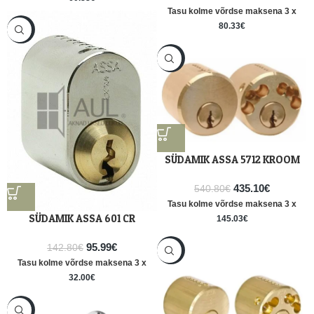
Tasu kolme võrdse maksena 3 x
80.33
€
-33%
-20%
SÜDAMIK ASSA 5712 KROOM
435.10
€
540.80
€
Tasu kolme võrdse maksena 3 x
SÜDAMIK ASSA 601 CR
145.03
€
95.99
€
142.80
€
-12%
Tasu kolme võrdse maksena 3 x
32.00
€
-11%