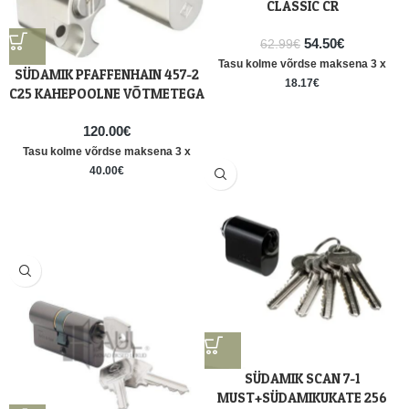
CLASSIC CR
54.50
€
62.99
€
Tasu kolme võrdse maksena 3 x
SÜDAMIK PFAFFENHAIN 457-2
18.17
€
C25 KAHEPOOLNE VÕTMETEGA
120.00
€
Tasu kolme võrdse maksena 3 x
40.00
€
SÜDAMIK SCAN 7-1
MUST+SÜDAMIKUKATE 256