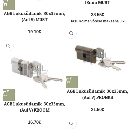
18mm MUST
AGB Lukusüdamik 30x35mm,
38.55
€
(Aul V) MUST
Tasu kolme võrdse maksena 3 x
12.85
€
19.10
€
AGB Lukusüdamik 30x35mm,
(Aul V) PRONKS
AGB Lukusüdamik 30x35mm,
21.50
€
(Aul V) KROOM
16.70
€