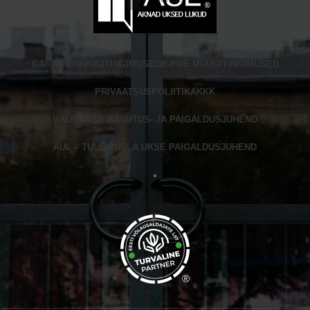
GARANTII
MÜÜGITINGIMUSED
E-POE MÜÜGITINGIMUSED
PRIVAATSUSPOLIITIKA
KKK
VÄLISUKSE KASUTUS- JA PAIGALDUSJUHEND
AUL – TULEKINDLA UKSE PAIGALDUSJUHEND
®