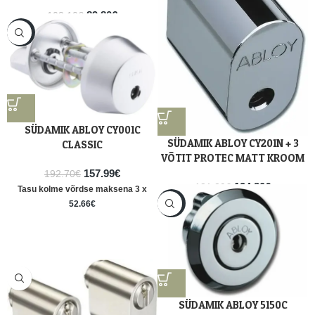
89.80
€
103.10
€
Tasu kolme võrdse maksena 3 x
-18%
29.93
€
SÜDAMIK ABLOY CY001C
SÜDAMIK ABLOY CY201N + 3
CLASSIC
VÕTIT PROTEC MATT KROOM
157.99
€
192.70
€
134.80
€
181.20
€
Tasu kolme võrdse maksena 3 x
Tasu kolme võrdse maksena 3 x
-13%
52.66
€
44.93
€
SÜDAMIK ABLOY 5150C