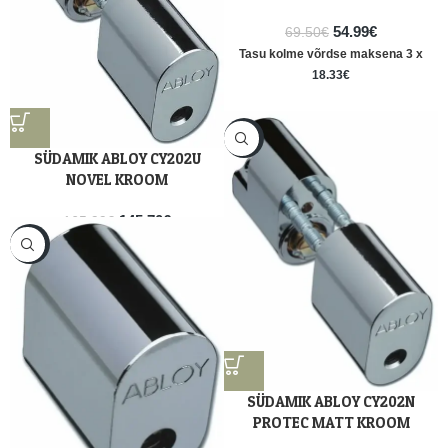
54.99
€
69.50
€
Tasu kolme võrdse maksena 3 x
18.33
€
-5%
SÜDAMIK ABLOY CY202U
NOVEL KROOM
145.70
€
165.99
€
Tasu kolme võrdse maksena 3 x
-12%
48.57
€
SÜDAMIK ABLOY CY202N
PROTEC MATT KROOM