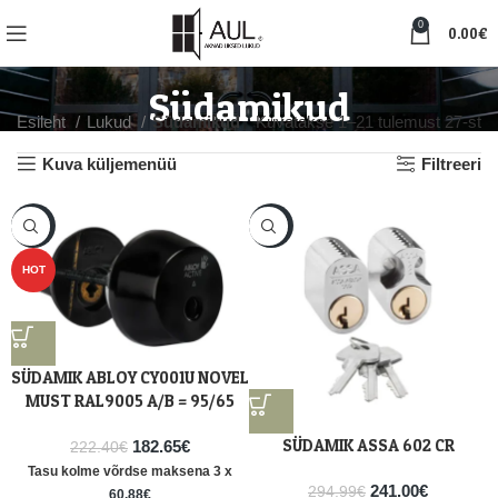
0
0.00
€
Südamikud
Esileht
Lukud
Südamikud
Kuvatakse 1–21 tulemust 27-st
Kuva küljemenüü
Filtreeri
-18%
-18%
HOT
SÜDAMIK ABLOY CY001U NOVEL
MUST RAL9005 A/B = 95/65
SÜDAMIK ASSA 602 CR
182.65
€
222.40
€
Tasu kolme võrdse maksena 3 x
241.00
€
294.99
€
60.88
€