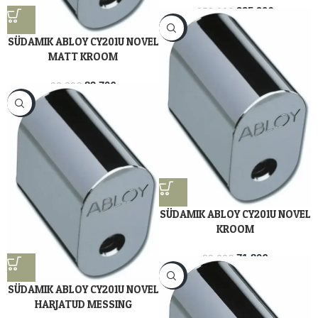
335.90
€
352.80
€
Tasu kolme võrdse maksena 3 x
-19%
SÜDAMIK ABLOY CY201U NOVEL
111.97
€
MATT KROOM
82.70
€
93.80
€
Tasu kolme võrdse maksena 3 x
-13%
27.57
€
SÜDAMIK ABLOY CY201U NOVEL
KROOM
71.80
€
89.00
€
Tasu kolme võrdse maksena 3 x
-26%
SÜDAMIK ABLOY CY201U NOVEL
23.93
€
HARJATUD MESSING