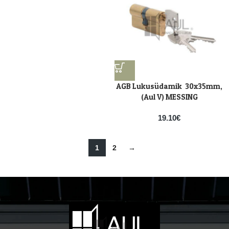
AGB Lukusüdamik 30x35mm,
(Aul V) MESSING
19.10
€
1
2
→