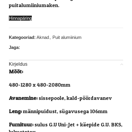
puitalumiiniumaken.
Hinnapäring
Kategooriad:
Aknad
,
Puit alumiinium
Jaga:
Kirjeldus
Mõõt:
480-1280 x 480-2080mm
Avanemine:
sissepoole, kald-pöördavanev
Leng:
männipuidust, sügavusega 106mm
Furnituur:
sulus G.U Uni-Jet + käepide G.U. BKS,
lukustatav