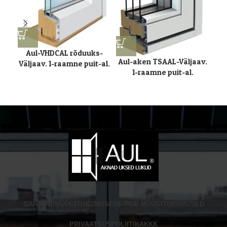
Aul-VHDCAL rõduuks-
Aul-aken TSAAL-Väljaav.
Väljaav. 1-raamne puit-al.
Aul
1-raamne puit-al.
GARANTII
MÜÜGITINGIMUSED
E-POE MÜÜGITINGIMUSED
PRIVAATSUSPOLIITIKA
KKK