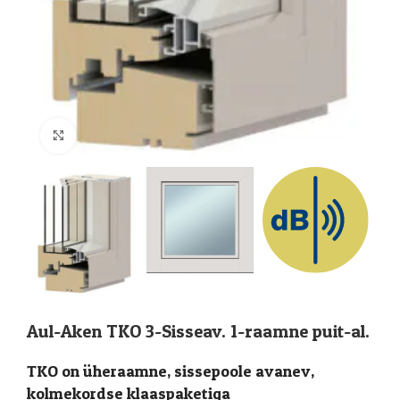
Suurenda
Aul-Aken TKO 3-Sisseav. 1-raamne puit-al.
TKO on üheraamne, sissepoole avanev,
kolmekordse klaaspaketiga