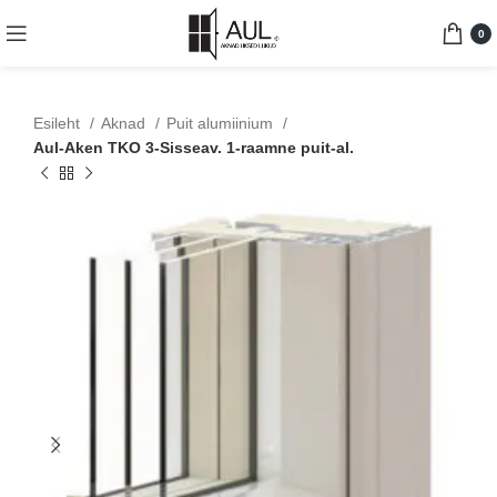
0
Esileht
Aknad
Puit alumiinium
Aul-Aken TKO 3-Sisseav. 1-raamne puit-al.