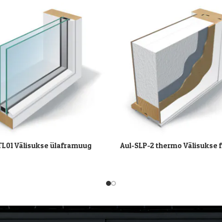
TL01 Välisukse ülaframuug
Aul-SLP-2 thermo Välisukse
I
LOE EDASI