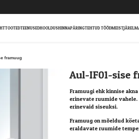
EHT
TOOTED
TEENUSED
HOOLDUS
HINNAPÄRING
TEHTUD TÖÖD
MEIST
JÄRELM
se framuug
Aul-IF01-sise
Framuugi ehk kinnise akna 
erinevate ruumide vahele. 
erinevaid siseuksi.
Framuug on mõeldud köetav
eraldavate ruumide tempera