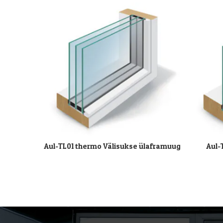
Aul-TL01 thermo Välisukse ülaframuug
Aul-
LOE EDASI
LOE EDAS