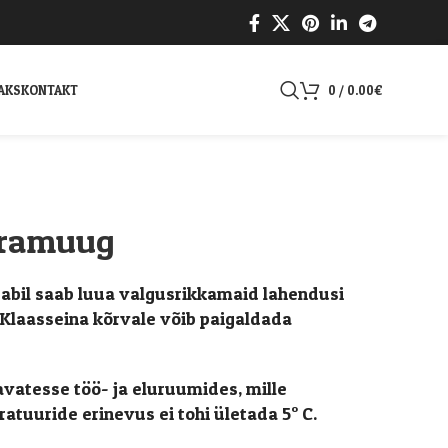
AKS
KONTAKT
0
/
0.00
€
 framuug
abil saab luua valgusrikkamaid lahendusi
Klaasseina kõrvale võib paigaldada
atesse töö- ja eluruumides, mille
tuuride erinevus ei tohi ületada 5° C.