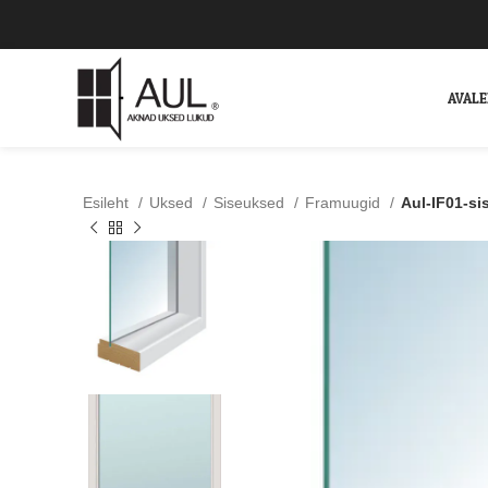
AVAL
Esileht
Uksed
Siseuksed
Framuugid
Aul-IF01-si