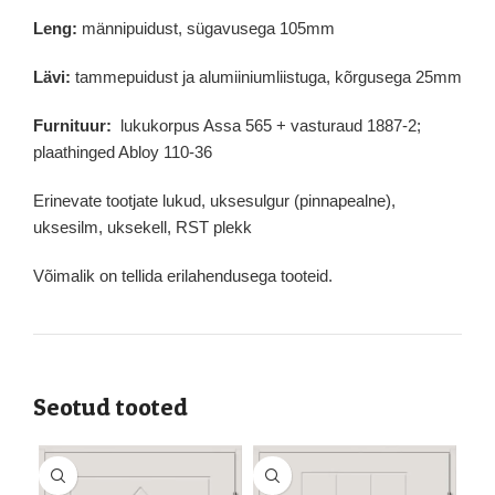
Leng:
männipuidust, sügavusega 105mm
Lävi:
tammepuidust ja alumiiniumliistuga, kõrgusega 25mm
Furnituur:
lukukorpus Assa 565 + vasturaud 1887-2;
plaathinged Abloy 110-36
Erinevate tootjate lukud, uksesulgur (pinnapealne),
uksesilm, uksekell, RST plekk
Võimalik on tellida erilahendusega tooteid.
Seotud tooted