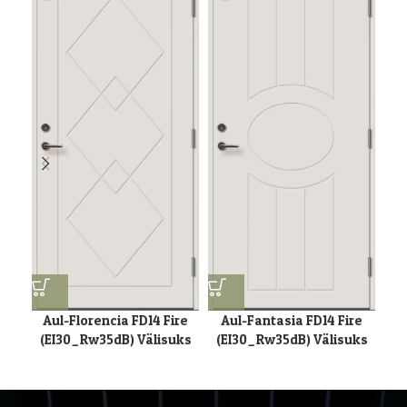
Aul-Florencia FD14 Fire
Aul-Fantasia FD14 Fire
A
(EI30_Rw35dB) Välisuks
(EI30_Rw35dB) Välisuks
(E