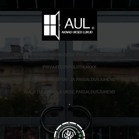
GARANTII
MÜÜGITINGIMUSED
E-POE MÜÜGITINGIMUSED
PRIVAATSUSPOLIITIKA
KKK
VÄLISUKSE KASUTUS- JA PAIGALDUSJUHEND
AUL – TULEKINDLA UKSE PAIGALDUSJUHEND