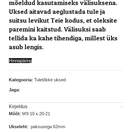
mõeldud kasutamiseks välisuksena.
Uksed aitavad aeglustada tule ja
suitsu levikut Teie kodus, et oleksite
paremini kaitstud. Välisuksi saab
tellida ka kahe tihendiga, millest üks
asub lengis.
Hinnapäring
Kategooria:
Tuletõkke uksed
Jaga:
Kirjeldus
Mõõt:
M9-10 x 20-21
Ukseleht:
paksusega 62mm