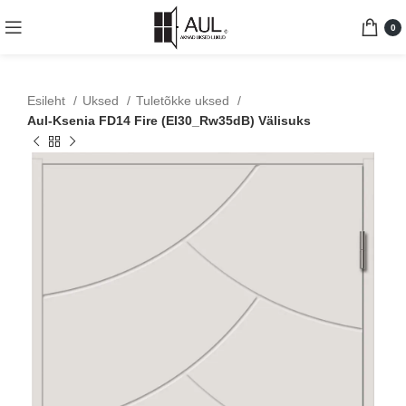
0
Esileht
Uksed
Tuletõkke uksed
Aul-Ksenia FD14 Fire (EI30_Rw35dB) Välisuks