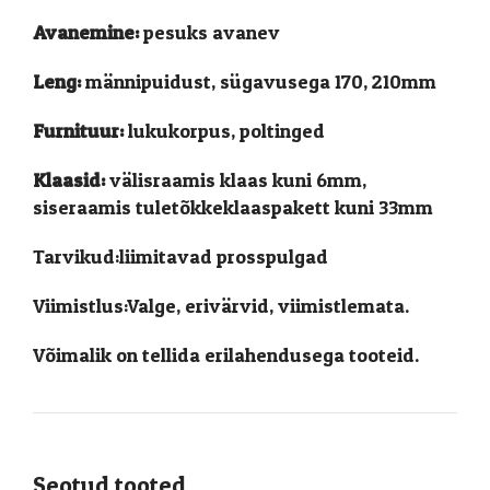
Avanemine:
pesuks avanev
Leng:
männipuidust, sügavusega 170, 210mm
Furnituur:
lukukorpus, poltinged
Klaasid:
välisraamis klaas kuni 6mm,
siseraamis tuletõkkeklaaspakett kuni 33mm
Tarvikud:liimitavad prosspulgad
Viimistlus:Valge, erivärvid, viimistlemata.
Võimalik on tellida erilahendusega tooteid.
Seotud tooted