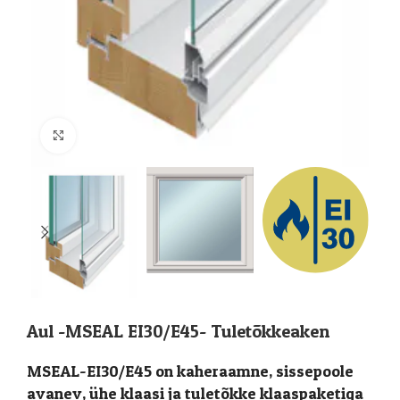
Suurenda
Aul -MSEAL EI30/E45- Tuletõkkeaken
MSEAL-EI30/E45 on kaheraamne, sissepoole
avanev, ühe klaasi ja tuletõkke klaaspaketiga