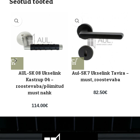
Seotud tooted
AUL-SK 08 Ukselink
Aul-SK 7 Ukselink Tavira –
AU
Kastrup 04 –
must, roostevaba
roostevaba/põimitud
must nahk
82.50
€
114.00
€