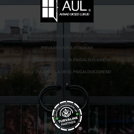
GARANTII
MÜÜGITINGIMUSED
E-POE MÜÜGITINGIMUSED
PRIVAATSUSPOLIITIKA
KKK
VÄLISUKSE KASUTUS- JA PAIGALDUSJUHEND
AUL – TULEKINDLA UKSE PAIGALDUSJUHEND
®