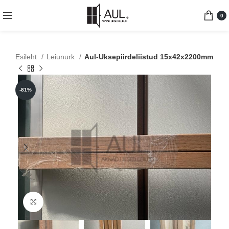
0
Esileht
Leiunurk
Aul-Uksepiirdeliistud 15x42x2200mm
-81%
Suurenda