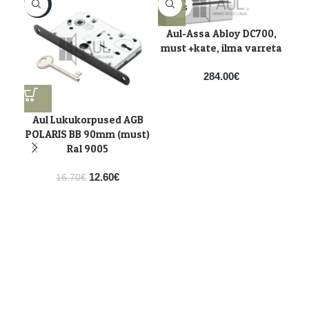
-25%
-1
OTSAS
Aul-Assa Abloy DC700,
must +kate, ilma varreta
284.00
€
Aul Lukukorpused AGB
A
POLARIS BB 90mm (must)
Ab
Ral 9005
p
12.60
€
16.70
€