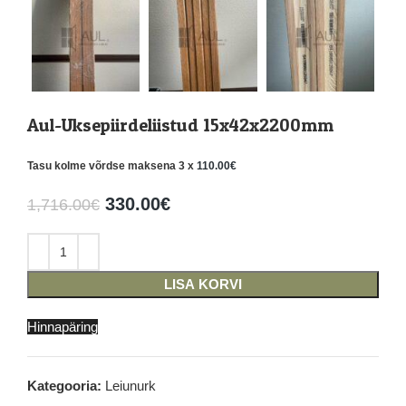
Aul-Uksepiirdeliistud 15x42x2200mm
Tasu kolme võrdse maksena 3 x
110.00
€
330.00
€
1,716.00
€
LISA KORVI
Hinnapäring
Kategooria:
Leiunurk