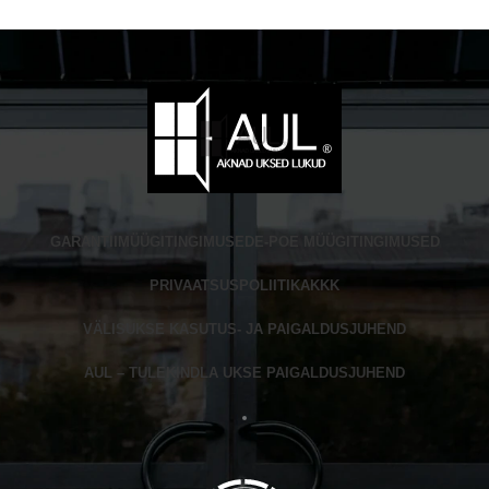
GARANTII
MÜÜGITINGIMUSED
E-POE MÜÜGITINGIMUSED
PRIVAATSUSPOLIITIKA
KKK
VÄLISUKSE KASUTUS- JA PAIGALDUSJUHEND
AUL – TULEKINDLA UKSE PAIGALDUSJUHEND