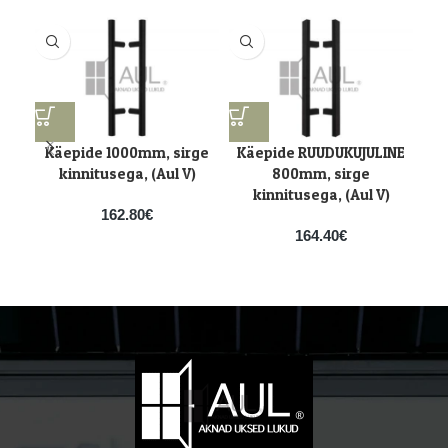
Käepide 1000mm, sirge
Käepide RUUDUKUJULINE
K
kinnitusega, (Aul V)
800mm, sirge
kinnitusega, (Aul V)
162.80
€
164.40
€