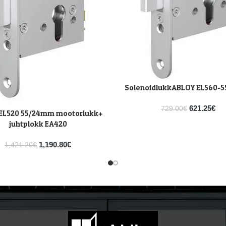
SolenoidlukkABLOY EL560-5
LISA KORVI
621.25
€
729.00
€
EL520 55/24mm mootorlukk+
VI
juhtplokk EA420
1,190.80
€
1,421.20
€