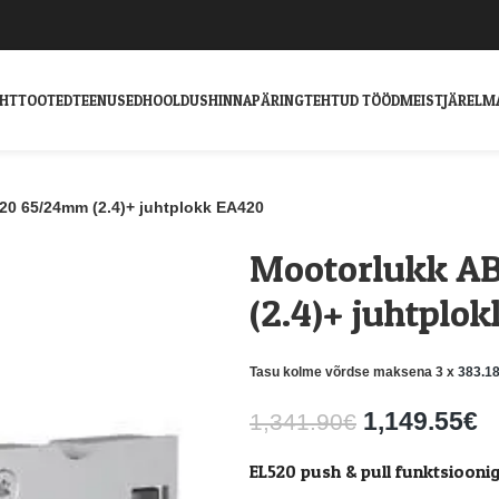
EHT
TOOTED
TEENUSED
HOOLDUS
HINNAPÄRING
TEHTUD TÖÖD
MEIST
JÄRELM
0 65/24mm (2.4)+ juhtplokk EA420
Mootorlukk A
(2.4)+ juhtplo
Tasu kolme võrdse maksena 3 x
383.1
1,149.55
€
1,341.90
€
EL520 push & pull funktsiooni