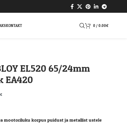
AKS
KONTAKT
0
/
0.00
€
BLOY EL520 65/24mm
kk EA420
8
€
ga mootoriluku korpus puidust ja metallist ustele