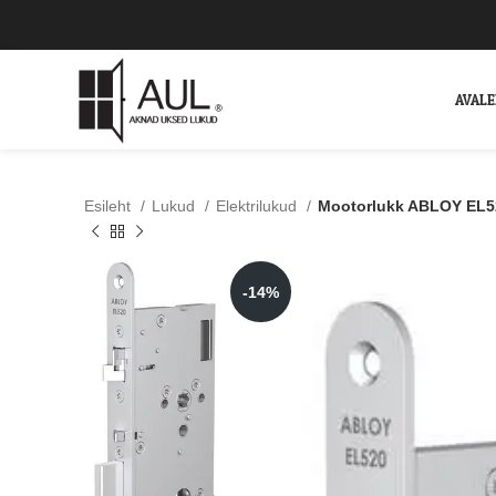
AVAL
Esileht
Lukud
Elektrilukud
Mootorlukk ABLOY EL52
-14%