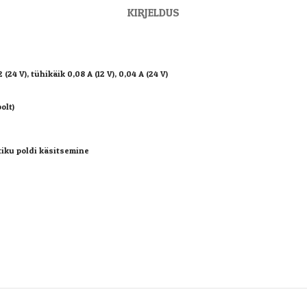
KIRJELDUS
2 (24 V), tühikäik 0,08 A (12 V), 0,04 A (24 V)
olt)
iku poldi käsitsemine