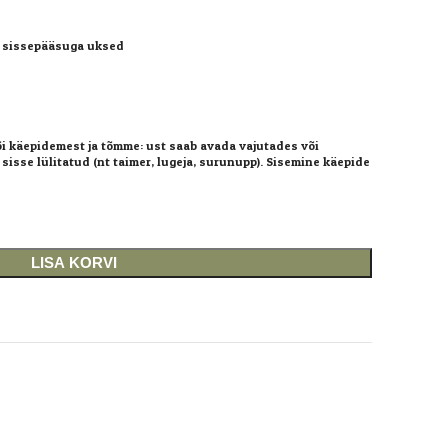
a sissepääsuga uksed
õi käepidemest ja tõmme: ust saab avada vajutades või
sisse lülitatud (nt taimer, lugeja, surunupp). Sisemine käepide
LISA KORVI