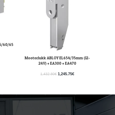
5/60/65
M
LISA KOR
(juhti
Mootorlukk ABLOY EL654/35mm (12-
LISA KORVI
24V) + EA300 + EA470
1,245.75
€
1,432.80
€