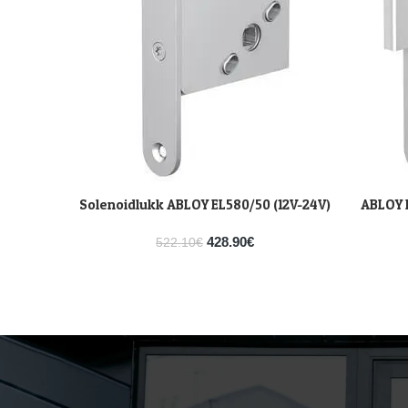
Solenoidlukk ABLOY EL580/50 (12V-24V)
ABLOY 
LISA KORVI
LISA KOR
428.90
€
522.10
€