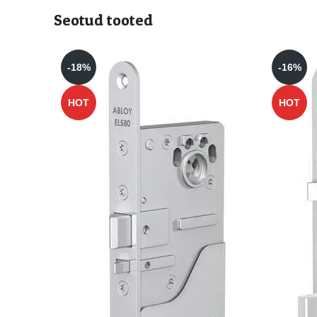
Seotud tooted
-18%
-16%
HOT
HOT