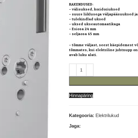
RAKENDUSED:
– välisuksed, koridoriuksed
– suure liiklusega väljapääsuuksed j
– tulekindlad uksed
– uksed ukseautomaatikaga
– Esiosa 24 mm
– seljaosa 65 mm
– tõmme väljast, seest käepidemest v
tõmmates, kui elektriline juhtnupp on 
avab luku alati.
Hinnapäring
Kategooria:
Elektrilukud
Jaga: