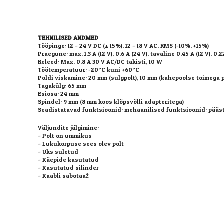
TEHNILISED ANDMED
Tööpinge: 12 – 24 V DC (± 15%), 12 – 18 V AC, RMS (-10%, +15%)
Praegune: max. 1,3 A (12 V), 0,6 A (24 V), tavaline 0,45 A (12 V), 0,2
Releed: Max. 0,8 A 30 V AC/DC takisti, 10 W
Töötemperatuur: -20°C kuni +60°C
Poldi viskamine: 20 mm (sulgpolt), 10 mm (kahepoolse toimega p
Tagakülg: 65 mm
Esiosa: 24 mm
Spindel: 9 mm (8 mm koos klõpsvõlli adapteritega)
Seadistatavad funktsioonid: mehaanilised funktsioonid: pääst
Väljundite jälgimine:
– Polt on ummikus
– Lukukorpuse sees olev polt
– Uks suletud
– Käepide kasutatud
– Kasutatud silinder
– Kaabli sabotaaž