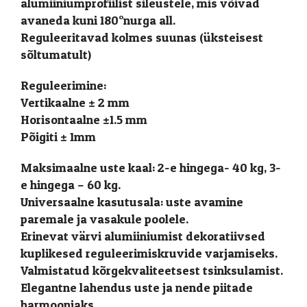
alumiiniumprofiilist sileustele, mis võivad
avaneda kuni 180°nurga all.
Reguleeritavad kolmes suunas (üksteisest
sõltumatult)
Reguleerimine:
Vertikaalne ± 2 mm
Horisontaalne ±1.5 mm
Põigiti ± 1mm
Maksimaalne uste kaal: 2-e hingega- 40 kg, 3-
e hingega – 60 kg.
Universaalne kasutusala: uste avamine
paremale ja vasakule poolele.
Erinevat värvi alumiiniumist dekoratiivsed
kuplikesed reguleerimiskruvide varjamiseks.
Valmistatud kõrgekvaliteetsest tsinksulamist.
Elegantne lahendus uste ja nende piitade
harmooniaks.