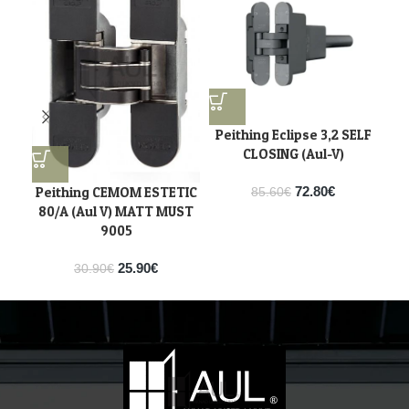
Peithing Eclipse 3,2 SELF
Pe
CLOSING (Aul-V)
Peithing CEMOM ESTETIC
72.80
€
85.60
€
80/A (Aul V) MATT MUST
9005
25.90
€
30.90
€