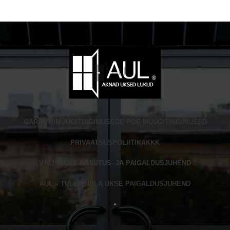
GARANTII
MÜÜGITINGIMUSED
E-POE MÜÜGITINGIMUSED
PRIVAATSUSPOLIITIKA
KKK
VÄLISUKSE KASUTUS- JA PAIGALDUSJUHEND
AUL – TULEKINDLA UKSE PAIGALDUSJUHEND