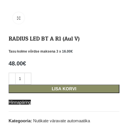
Suurenda
RADIUS LED BT A R1 (Aul V)
Tasu kolme võrdse maksena 3 x
16.00
€
48.00
€
LISA KORVI
Hinnapäring
Kategooria:
Nutikate väravate automaatika