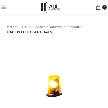
0
Esileht
Lukud
Nutikate väravate automaatika
RADIUS LED BT A R1 (Aul V)