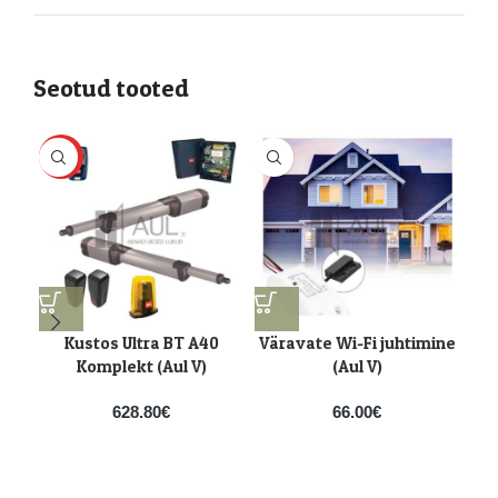
Seotud tooted
HOT
Kustos Ultra BT A40
Väravate Wi-Fi juhtimine
BF
Komplekt (Aul V)
(Aul V)
628.80
€
66.00
€