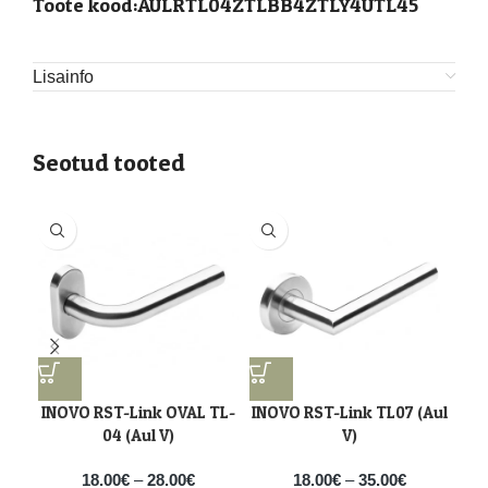
Toote kood:AULRTL04ZTLBB4ZTLY4UTL45
Lisainfo
Seotud tooted
-3
INOVO RST-Link OVAL TL-
INOVO RST-Link TL07 (Aul
IN
04 (Aul V)
V)
18.00
€
–
28.00
€
18.00
€
–
35.00
€