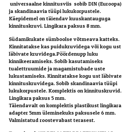
universaalne kinnitusviis sobib DIN (Euroopa)
ja skandinaavia tüüpi lukukorpustele.
Käepidemel on täiendav kuuskantauguga
kinnituskruvi. Lingikara paksus 8 mm.
Südamikukate sümboolse võtmeava katteks.
Kinnitatakse kas puidukruvidega või kogu ust
läbivate kruvidega.Pöördenupp luku
kinnikeeramiseks. Sobib kasutamiseks
tualettruumide ja magamistubade uste
lukustamiseks. Kinnitatakse kogu ust läbivate
kinnituskruvidega. Sobib skandinaavia tüüpi
lukukorpustele. Komplektis on kinnituskruvid.
Lingikara paksus 5 mm.
Täiendavalt on komplektis plastikust lingikara
adapter 5mm üleminekuks paksusele 6 mm.
Valmistatud roostevabast terasest.