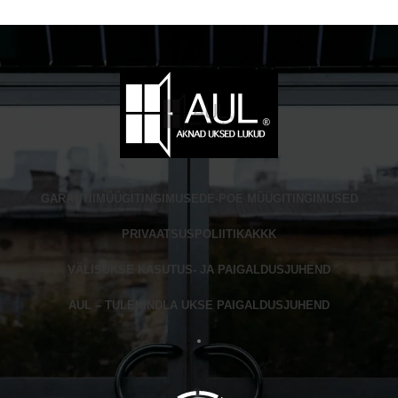
GARANTII
MÜÜGITINGIMUSED
E-POE MÜÜGITINGIMUSED
PRIVAATSUSPOLIITIKA
KKK
VÄLISUKSE KASUTUS- JA PAIGALDUSJUHEND
AUL – TULEKINDLA UKSE PAIGALDUSJUHEND