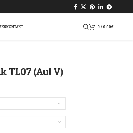
AKS
KONTAKT
0
/
0.00
€
k TL07 (Aul V)