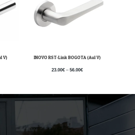
l V)
INOVO RST-Link BOGOTA (Aul V)
INOV
VALI
VALI
23.00
€
–
56.00
€