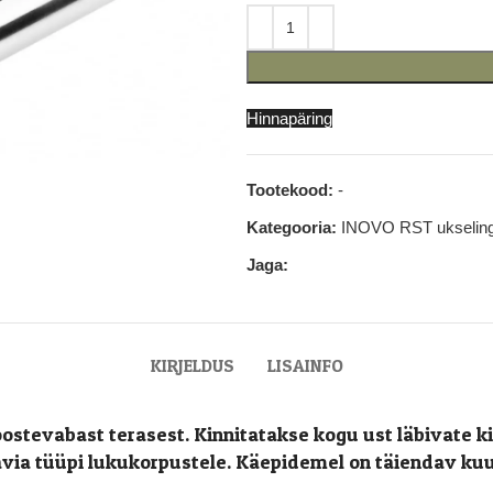
Hinnapäring
Tootekood:
-
Kategooria:
INOVO RST ukseling
Jaga:
KIRJELDUS
LISAINFO
ostevabast terasest. Kinnitatakse kogu ust läbivate k
aavia tüüpi lukukorpustele. Käepidemel on täiendav ku