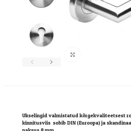
Suurenda
Ukselingid valmistatud kõrgekvaliteetsest ro
kinnitusviis sobib DIN (Euroopa) ja skandin
paksus 8 mm.