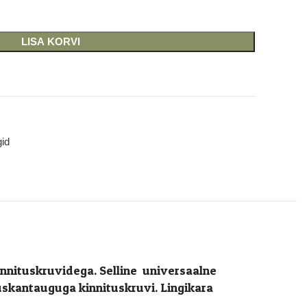
LISA KORVI
id
innituskruvidega. Selline universaalne
uskantauguga kinnituskruvi. Lingikara