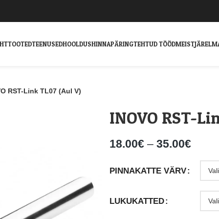
EHT
TOOTED
TEENUSED
HOOLDUS
HINNAPÄRING
TEHTUD TÖÖD
MEIST
JÄRELM
O RST-Link TL07 (Aul V)
INOVO RST-Lin
18.00
€
–
35.00
€
PINNAKATTE VÄRV
LUKUKATTED