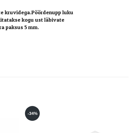
te kruvidega.Pöördenupp luku
tatakse kogu ust läbivate
ara paksus 5 mm.
-34%
-29%