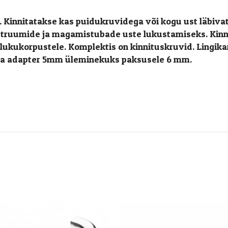
Kinnitatakse kas puidukruvidega või kogu ust läbiva
ttruumide ja magamistubade uste lukustamiseks. Kinni
 lukukorpustele. Komplektis on kinnituskruvid. Lingik
kara adapter 5mm üleminekuks paksusele 6 mm.