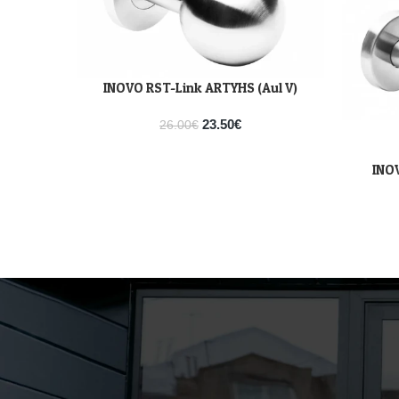
INOVO RST-Link ARTYHS (Aul V)
LISA KORVI
23.50
€
26.00
€
INOV
VALI