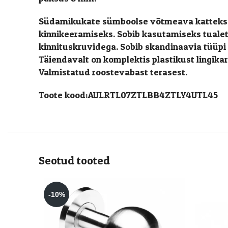
Südamikukate sümboolse võtmeava katteks. 
kinnikeeramiseks. Sobib kasutamiseks tuale
kinnituskruvidega. Sobib skandinaavia tüüpi
Täiendavalt on komplektis plastikust lingi
Valmistatud roostevabast terasest.
Toote kood:AULRTL07ZTLBB4ZTLY4UTL45
Seotud tooted
-10%