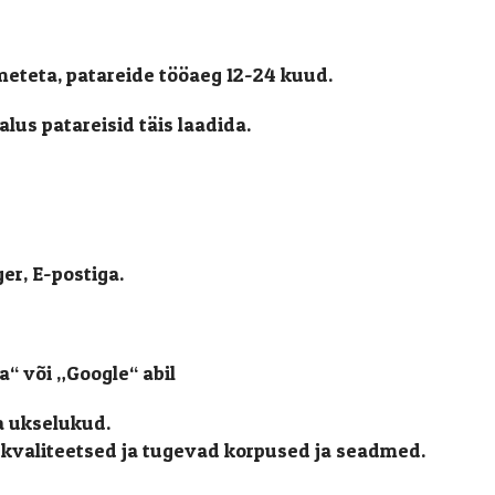
meteta, patareide tööaeg 12-24 kuud.
lus patareisid täis laadida.
r, E-postiga.
“ või „Google“ abil
a ukselukud.
i kvaliteetsed ja tugevad korpused ja seadmed.