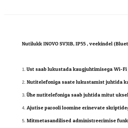
Nutilukk INOVO SV31B, IP55 , veekindel (Bluet
Ust saab lukustada kaugjuhtimisega Wi-Fi 
Nutitelefoniga saate lukustamist juhtida k
Ühe nutitelefoniga saab juhtida mitut ukse
Ajutise parooli loomine erinevate skriptide
Mitmetasandilised administreerimise funkt