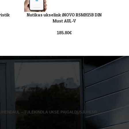
istik
Nutikas ukselink iNOVO RSMH15B DIN
Läbipää
LISA KORVI
LISA KOR
Must AUL-V
185.80
€
JUHEND
AUL – TULEKINDLA UKSE PAIGALDUSJUHEND