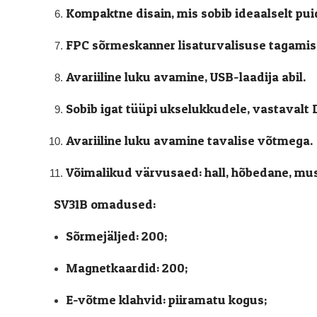
Kompaktne disain, mis sobib ideaalselt puid
FPC sõrmeskanner lisaturvalisuse tagamis
Avariiline luku avamine, USB-laadija abil.
Sobib igat tüüpi ukselukkudele, vastavalt D
Avariiline luku avamine tavalise võtmega.
Võimalikud värvusaed: hall, hõbedane, mus
SV31B omadused:
Sõrmejäljed: 200;
Magnetkaardid: 200;
E-võtme klahvid: piiramatu kogus;