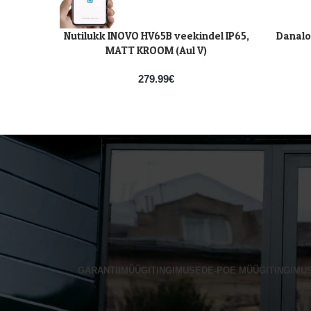
Nutilukk INOVO HV65B veekindel IP65,
Danalo
LISA KORVI
LISA KOR
MATT KROOM (Aul V)
279.99
€
GARANTII
MÜÜGITINGIMUSED
E-POE MÜÜGITINGIMU