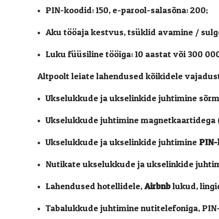
PIN-koodid: 150, e-parool-salasõna: 200;
Aku tööaja kestvus, tsüklid avamine / sul
Luku füüsiline tööiga: 10 aastat või 300 00
Altpoolt leiate lahendused kõikidele vajadust
Ukselukkude ja ukselinkide juhtimine sõrm
Ukselukkude juhtimine magnetkaartidega 
Ukselukkude ja ukselinkide juhtimine
PIN-
Nutikate ukselukkude ja ukselinkide juhti
Lahendused hotellidele,
Airbnb
lukud, lingi
Tabalukkude juhtimine nutitelefoniga, PI