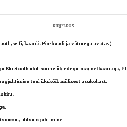
KIRJELDUS
ooth, wifi, kaardi, Pin-koodi ja võtmega avatav)
ja Bluetooth abil, sõrmejälgedega, magnetkaardiga, PI
augjuhtimise teel ükskõik millisest asukohast.
lukku.
ga.
sioonid, lihtsam juhtimine.