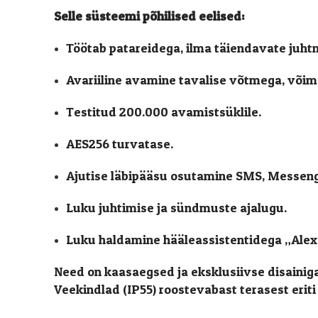
Selle süsteemi põhilised eelised
:
Töötab patareidega, ilma täiendavate juht
Avariiline avamine tavalise võtmega, võima
Testitud 200.000 avamistsüklile.
AES256 turvatase.
Ajutise läbipääsu osutamine SMS, Messenge
Luku juhtimise ja sündmuste ajalugu.
Luku haldamine hääleassistentidega „Alexa
Need on kaasaegsed ja eksklusiivse disainig
Veekindlad (IP55) roostevabast terasest erit