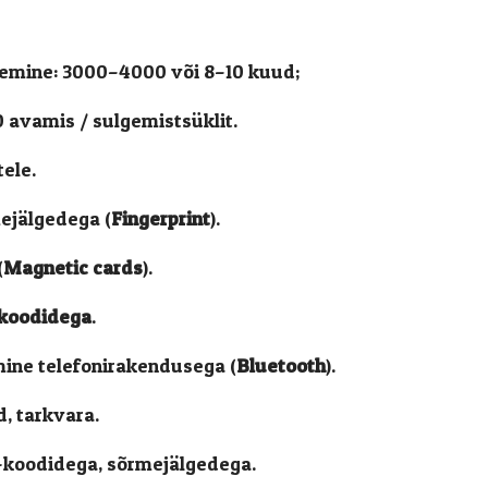
gemine: 3000–4000 või 8–10 kuud;
0 avamis / sulgemistsüklit.
ele.
ejälgedega (
Fingerprint
).
(
Magnetic cards
).
koodidega
.
mine telefonirakendusega (
Bluetooth
).
d, tarkvara.
N-koodidega, sõrmejälgedega.