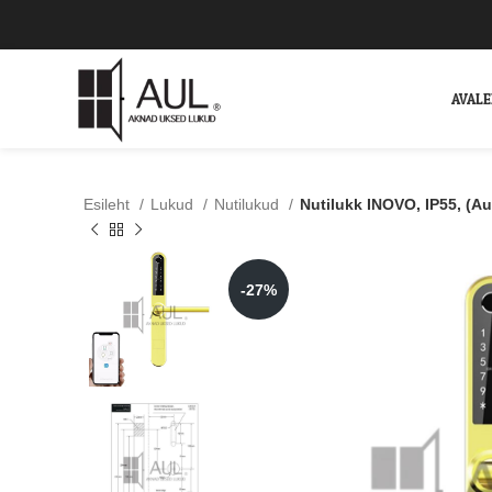
AVAL
Esileht
Lukud
Nutilukud
Nutilukk INOVO, IP55, (A
-27%