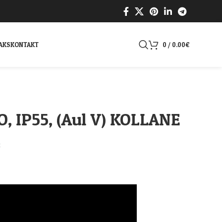
AKS
KONTAKT
0
/
0.00
€
, IP55, (Aul V) KOLLANE
€