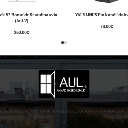
ck V3 Homekit Scandinaavia
YALE LINUS Pin koodi klahv
VI
LISA KORVI
(Aul-V)
78.00
€
250.00
€
SED
PRIVAATSUSPOLIITIKA
KKK
VÄLISUKSE KASUTUS- JA PAIGALDUS