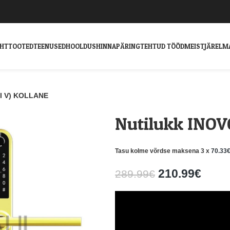
EHT
TOOTED
TEENUSED
HOOLDUS
HINNAPÄRING
TEHTUD TÖÖD
MEIST
JÄRELM
ul V) KOLLANE
Nutilukk INOVO
Tasu kolme võrdse maksena 3 x
70.33
210.99
€
289.99
€