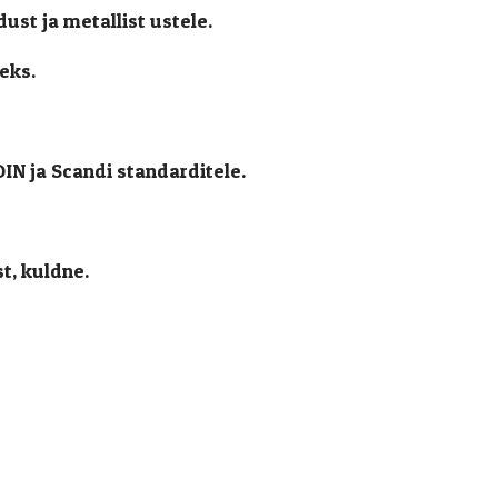
ust ja metallist ustele.
eks.
IN ja Scandi standarditele.
t, kuldne.