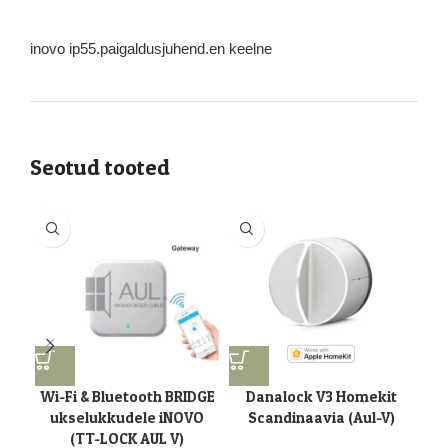
inovo ip55.paigaldusjuhend.en keelne
Seotud tooted
-9
Wi-Fi & Bluetooth BRIDGE
Danalock V3 Homekit
Dan
ukselukkudele iNOVO
Scandinaavia (Aul-V)
(TT-LOCK AUL V)