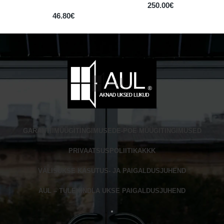
250.00
€
46.80
€
GARANTII
MÜÜGITINGIMUSED
E-POE MÜÜGITINGIMUSED
PRIVAATSUSPOLIITIKA
KKK
VÄLISUKSE KASUTUS- JA PAIGALDUSJUHEND
AUL – TULEKINDLA UKSE PAIGALDUSJUHEND