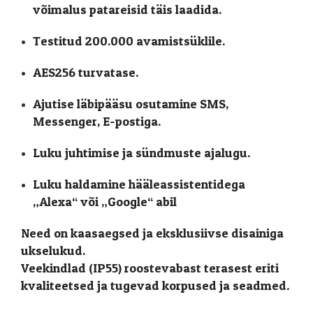
võimalus patareisid täis laadida.
Testitud 200.000 avamistsüklile.
AES256 turvatase.
Ajutise läbipääsu osutamine SMS,
Messenger, E-postiga.
Luku juhtimise ja sündmuste ajalugu.
Luku haldamine hääleassistentidega
„Alexa“ või „Google“ abil
Need on kaasaegsed ja eksklusiivse disainiga
ukselukud.
Veekindlad (IP55) roostevabast terasest eriti
kvaliteetsed ja tugevad korpused ja seadmed.