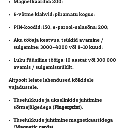
Magnetkaardid: 200;
E-võtme klahvid: piiramatu kogus;
PIN-koodid: 150, e-parool-salasõna: 200;
Aku tööaja kestvus, tsüklid avamine /
sulgemine: 3000–4000 või 8–10 kuud;
Luku füüsiline tööiga: 10 aastat või 300 000
avamis / sulgemistsüklit.
Altpoolt leiate lahendused kõikidele
vajadustele.
Ukselukkude ja ukselinkide juhtimine
sõrmejälgedega (
Fingerprint
).
Ukselukkude juhtimine magnetkaartidega
(
Magnetic cards
).