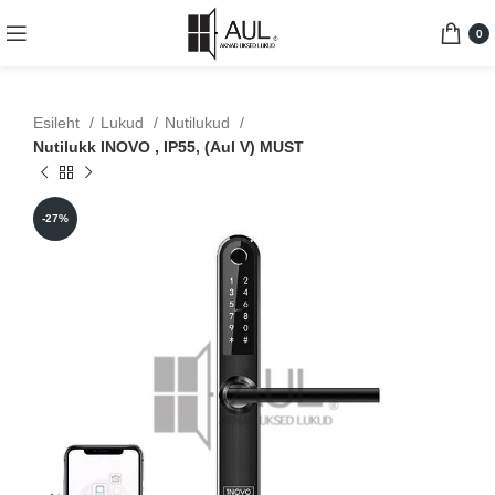
0
Esileht
Lukud
Nutilukud
Nutilukk INOVO , IP55, (Aul V) MUST
-27%