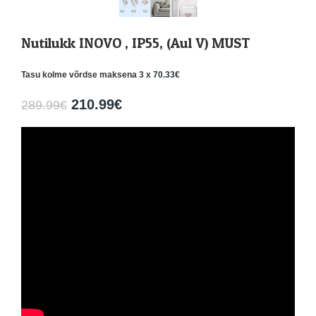
Nutilukk INOVO , IP55, (Aul V) MUST
Tasu kolme võrdse maksena 3 x
70.33
€
210.99
€
289.99
€