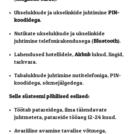
Ukselukkude ja ukselinkide juhtimine
PIN-
koodidega
.
Nutikate ukselukkude ja ukselinkide
juhtimine telefonirakendusega (
Bluetooth
).
Lahendused hotellidele,
Airbnb
lukud, lingid,
tarkvara.
Tabalukkude juhtimine nutitelefoniga, PIN-
koodidega, sõrmejälgedega.
Selle süsteemi põhilised eelised
:
Töötab patareidega, ilma täiendavate
juhtmeteta, patareide tööaeg 12-24 kuud.
Avariiline avamine tavalise võtmega,