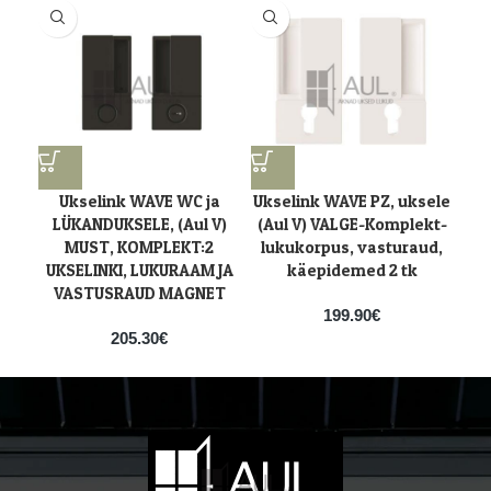
Ukselink WAVE WC ja
Ukselink WAVE PZ, uksele
LÜKANDUKSELE, (Aul V)
(Aul V) VALGE-Komplekt-
MUST, KOMPLEKT:2
lukukorpus, vasturaud,
UKSELINKI, LUKURAAM JA
käepidemed 2 tk
VASTUSRAUD MAGNET
199.90
€
205.30
€