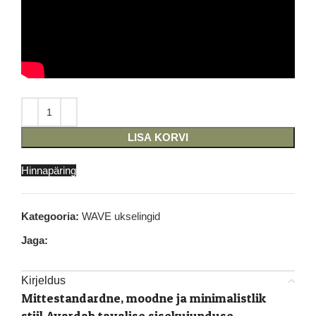
LISA KORVI
Hinnapäring
Kategooria:
WAVE ukselingid
Jaga:
Kirjeldus
Mittestandardne, moodne ja minimalistlik
stiil.Avardab tavalise sisekujunduse