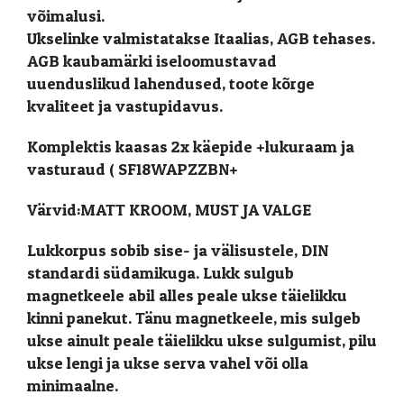
võimalusi.
Ukselinke valmistatakse Itaalias, AGB tehases.
AGB kaubamärki iseloomustavad
uuenduslikud lahendused, toote kõrge
kvaliteet ja vastupidavus.
Komplektis kaasas 2x käepide +lukuraam ja
vasturaud (
SF18WAPZZBN+
Värvid:MATT KROOM, MUST JA VALGE
Lukkorpus sobib sise- ja välisustele, DIN
standardi südamikuga. Lukk sulgub
magnetkeele abil alles peale ukse täielikku
kinni panekut. Tänu magnetkeele, mis sulgeb
ukse ainult peale täielikku ukse sulgumist, pilu
ukse lengi ja ukse serva vahel või olla
minimaalne.