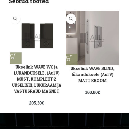
Seotud tooted
Ukselink WAVE WC ja
Ukselink WAVE BLIND,
LÜKANDUKSELE, (Aul V)
lükanduksele (Aul V)
MUST, KOMPLEKT:2
MATT KROOM
UKSELINKI, LUKURAAM JA
VASTUSRAUD MAGNET
160.80
€
205.30
€