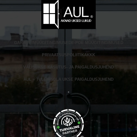
GARANTII
MÜÜGITINGIMUSED
E-POE MÜÜGITINGIMUSED
PRIVAATSUSPOLIITIKA
KKK
VÄLISUKSE KASUTUS- JA PAIGALDUSJUHEND
AUL – TULEKINDLA UKSE PAIGALDUSJUHEND