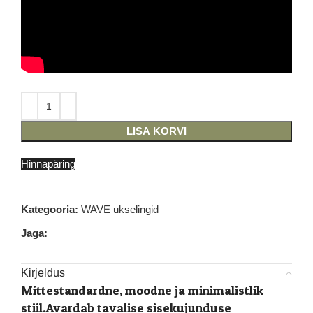
LISA KORVI
Hinnapäring
Kategooria:
WAVE ukselingid
Jaga:
Kirjeldus
Mittestandardne, moodne ja minimalistlik
stiil.Avardab tavalise sisekujunduse