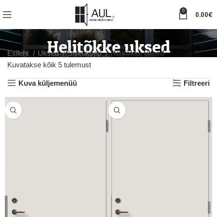
0
0.00
€
Helitõkke uksed
Esileht
Uksed
Siseuksed
Helitõkke uksed
Kuvatakse kõik 5 tulemust
Kuva küljemenüü
Filtreeri