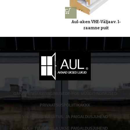
Aul-aken VHE-Väljaav. 1-
raamne puit
GARANTII
MÜÜGITINGIMUSED
E-POE MÜÜGITINGIMUSED
PRIVAATSUSPOLIITIKA
KKK
VÄLISUKSE KASUTUS- JA PAIGALDUSJUHEND
AUL – TULEKINDLA UKSE PAIGALDUSJUHEND