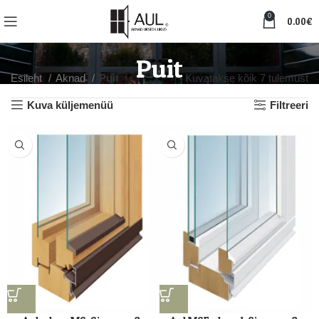
0
0.00
€
Puit
Esileht
Aknad
Puit
Kuvatakse kõik 7 tulemust
Kuva küljemenüü
Filtreeri