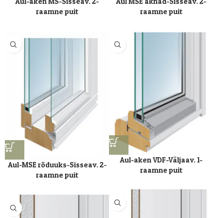
Aul-aken MS-Sisseav. 2-
Aul MSE aknad-Sisseav. 2-
raamne puit
raamne puit
Aul-aken VDF-Väljaav. 1-
Aul-MSE rõduuks-Sisseav. 2-
raamne puit
raamne puit