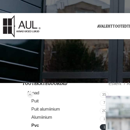
AVALEHT
TOOTED
T
TOOTEKATEGOORIAD
Esileht
A
Aknad
35
Puit
7
Puit alumiinium
20
Alumiinium
1
Pvc
1