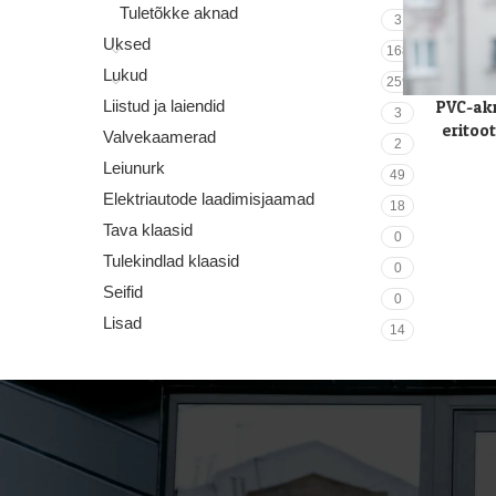
Tuletõkke aknad
3
Uksed
168
Lukud
259
PVC-akn
LOE EDASI
Liistud ja laiendid
3
eritoo
Valvekaamerad
2
Leiunurk
49
Elektriautode laadimisjaamad
18
Tava klaasid
0
Tulekindlad klaasid
0
Seifid
0
Lisad
14