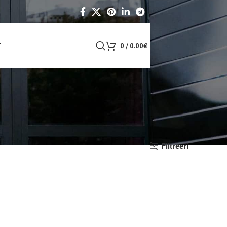
T
0
/
0.00
€
Filtreeri