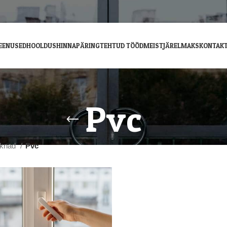
EENUSED
HOOLDUS
HINNAPÄRING
TEHTUD TÖÖD
MEIST
JÄRELMAKS
KONTAK
Pvc
knad
Pvc