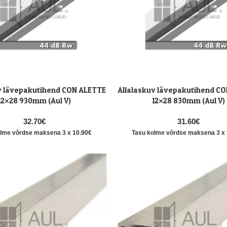
v lävepakutihend CON ALETTE
Allalaskuv lävepakutihend C
LISA KORVI
12×28 930mm (Aul V)
12×28 830mm (Aul V)
32.70
€
31.60
€
olme võrdse maksena 3 x
10.90
€
Tasu kolme võrdse maksena 3 x