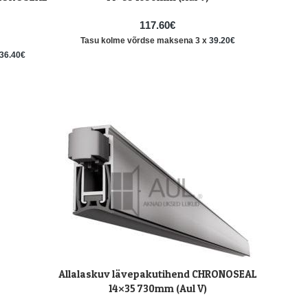
117.60
€
Tasu kolme võrdse maksena 3 x
39.20
€
36.40
€
Allalaskuv lävepakutihend CHRONOSEAL
LISA KORVI
14×35 730mm (Aul V)