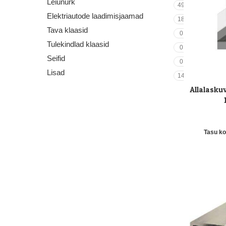
Leiunurk
49
Elektriautode laadimisjaamad
18
Tava klaasid
0
Tulekindlad klaasid
0
Seifid
0
Lisad
14
Allalasku
LISA KORVI
Tasu k