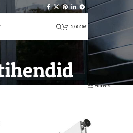
T
0
/
0.00
€
tihendid
Filtreeri