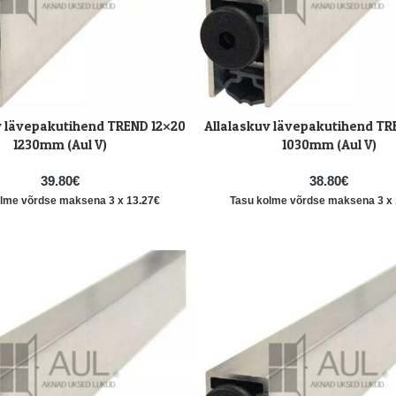
v lävepakutihend TREND 12×20
Allalaskuv lävepakutihend TR
LISA KORVI
1230mm (Aul V)
1030mm (Aul V)
39.80
€
38.80
€
olme võrdse maksena 3 x
13.27
€
Tasu kolme võrdse maksena 3 x