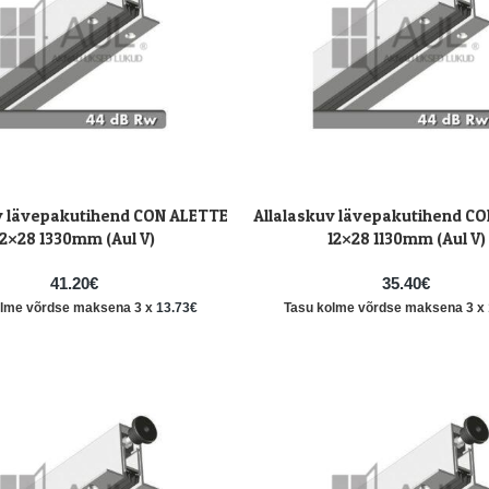
v lävepakutihend CON ALETTE
Allalaskuv lävepakutihend C
LISA KORVI
12×28 1330mm (Aul V)
12×28 1130mm (Aul V)
41.20
€
35.40
€
olme võrdse maksena 3 x
13.73
€
Tasu kolme võrdse maksena 3 x