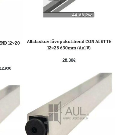
Allalaskuv lävepakutihend CON ALETTE
LISA KORVI
END 12×20
12×28 630mm (Aul V)
28.30
€
12.93
€