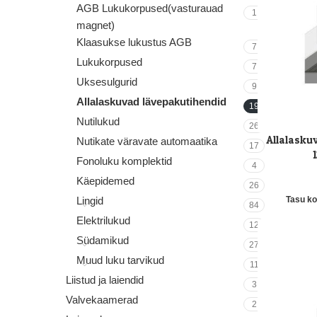
AGB Lukukorpused(vasturauad
1
magnet)
Klaasukse lukustus AGB
7
Lukukorpused
7
Uksesulgurid
9
Allalaskuvad lävepakutihendid
19
Nutilukud
26
Allalasku
LISA KORVI
Nutikate väravate automaatika
17
Fonoluku komplektid
4
Käepidemed
26
Tasu k
Lingid
84
Elektrilukud
12
Südamikud
27
Muud luku tarvikud
11
Liistud ja laiendid
3
Valvekaamerad
2