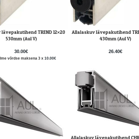
v lävepakutihend TREND 12×20
Allalaskuv lävepakutihend TR
LISA KORVI
530mm (Aul V)
430mm (Aul V)
30.00
€
26.40
€
olme võrdse maksena 3 x
10.00
€
Allalaskuv lävepakutihend C
LISA KORVI