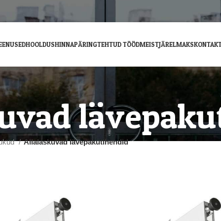
EENUSED
HOOLDUS
HINNAPÄRING
TEHTUD TÖÖD
MEIST
JÄRELMAKS
KONTAK
kuvad lävepaku
ukud
Allalaskuvad lävepakutihendid