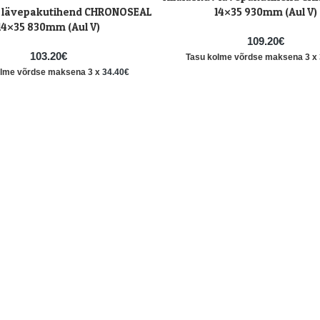
v lävepakutihend CHRONOSEAL
14×35 930mm (Aul V)
14×35 830mm (Aul V)
109.20
€
103.20
€
Tasu kolme võrdse maksena 3 x
olme võrdse maksena 3 x
34.40
€