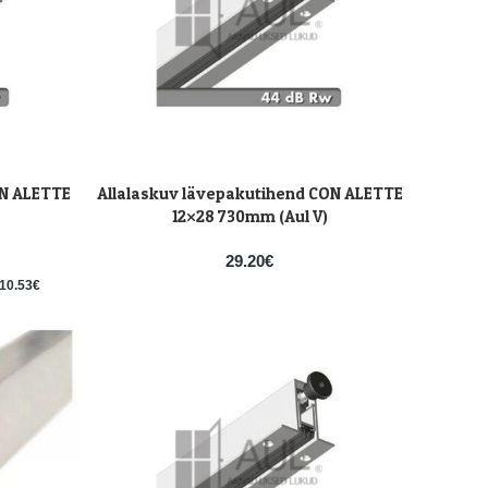
ON ALETTE
Allalaskuv lävepakutihend CON ALETTE
LISA KORVI
12×28 730mm (Aul V)
29.20
€
10.53
€