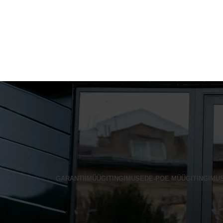
GARANTII
MÜÜGITINGIMUSED
E-POE MÜÜGITINGIMU