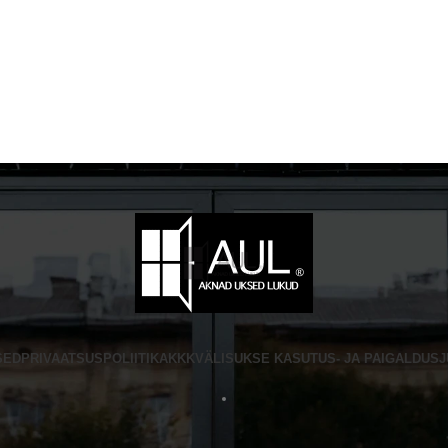
SED
PRIVAATSUSPOLIITIKA
KKK
VÄLISUKSE KASUTUS- JA PAIGALDUS