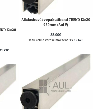
Allalaskuv lävepakutihend TREND 12×20
LISA KORVI
930mm (Aul V)
END 12×20
38.00
€
Tasu kolme võrdse maksena 3 x
12.67
€
11.73
€