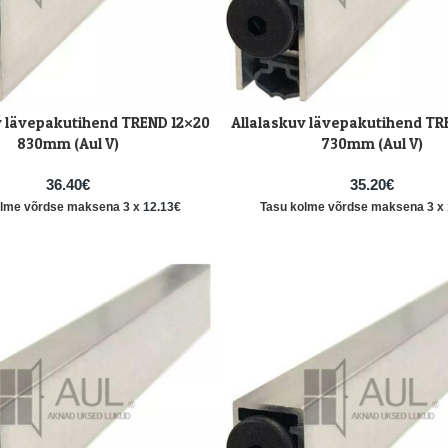
v lävepakutihend TREND 12×20
Allalaskuv lävepakutihend TR
LISA KORVI
830mm (Aul V)
730mm (Aul V)
36.40
€
35.20
€
olme võrdse maksena 3 x
12.13
€
Tasu kolme võrdse maksena 3 x