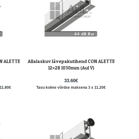
ON ALETTE
Allalaskuv lävepakutihend CON ALETTE
LISA KORVI
12×28 1030mm (Aul V)
33.60
€
11.80
€
Tasu kolme võrdse maksena 3 x
11.20
€