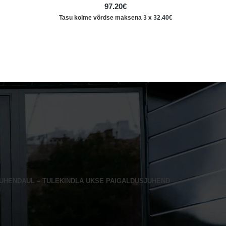
97.20
€
Tasu kolme võrdse maksena 3 x
32.40
€
JUHEND
AUL – TULEKINDLA UKSE PAIGALDUSJUHEND