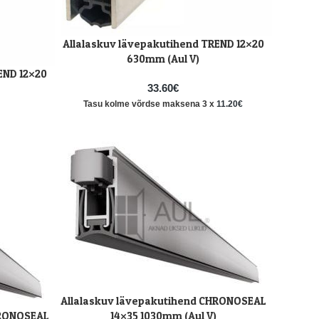
Allalaskuv lävepakutihend TREND 12×20
LISA KORVI
630mm (Aul V)
END 12×20
33.60
€
Tasu kolme võrdse maksena 3 x
11.20
€
Allalaskuv lävepakutihend CHRONOSEAL
LISA KORVI
HRONOSEAL
14×35 1030mm (Aul V)