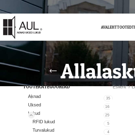
AVALEHT
TOOTED
T
Allalas
TOOTEKATEGOORIAD
Esileht
L
Aknad
35
Uksed
168
Lukud
259
RFID lukud
5
Turvalukud
4