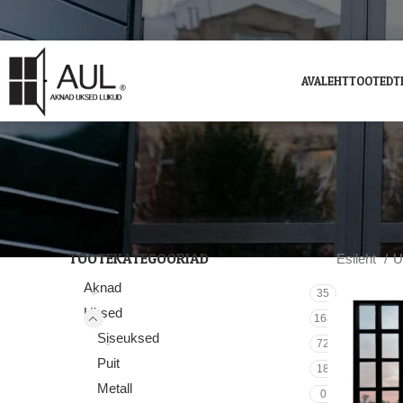
AVALEHT
TOOTED
T
TOOTEKATEGOORIAD
Esileht
U
Aknad
35
Uksed
168
Siseuksed
72
Puit
18
Metall
0