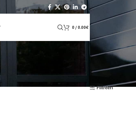
T
0
/
0.00
€
Filtreeri