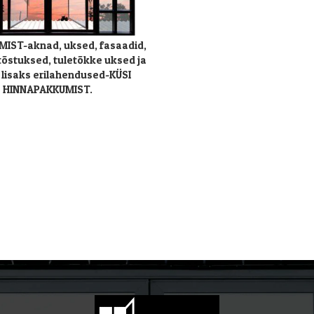
MIST-aknad, uksed, fasaadid,
tõstuksed, tuletõkke uksed ja
 lisaks erilahendused-KÜSI
HINNAPAKKUMIST.