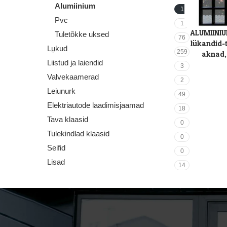
Alumiinium
1
Pvc
1
ALUMIINIU
LOE EDASI
Tuletõkke uksed
76
lükandid-
Lukud
259
aknad,
Liistud ja laiendid
3
Valvekaamerad
2
Leiunurk
49
Elektriautode laadimisjaamad
18
Tava klaasid
0
Tulekindlad klaasid
0
Seifid
0
Lisad
14