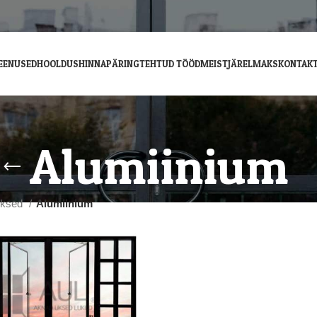
EENUSED
HOOLDUS
HINNAPÄRING
TEHTUD TÖÖD
MEIST
JÄRELMAKS
KONTAK
Alumiinium
ksed
Alumiinium