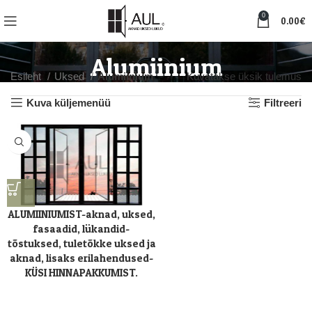
0
0.00
€
Alumiinium
Esileht
Uksed
Alumiinium
Kuvatakse üksik tulemus
Kuva küljemenüü
Filtreeri
ALUMIINIUMIST-aknad, uksed,
fasaadid, lükandid-
tõstuksed, tuletõkke uksed ja
aknad, lisaks erilahendused-
KÜSI HINNAPAKKUMIST.