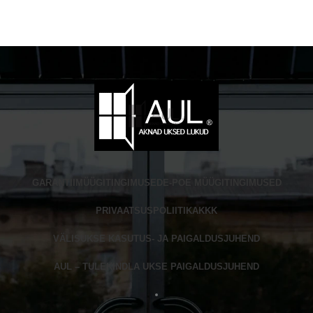
GARANTII
MÜÜGITINGIMUSED
E-POE MÜÜGITINGIMUSED
PRIVAATSUSPOLIITIKA
KKK
VÄLISUKSE KASUTUS- JA PAIGALDUSJUHEND
AUL – TULEKINDLA UKSE PAIGALDUSJUHEND