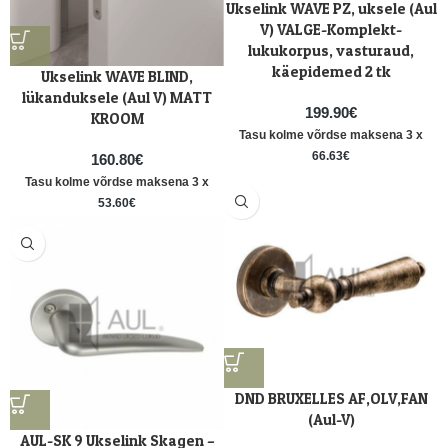
Ukselink WAVE PZ, uksele (Aul
V) VALGE-Komplekt-
lukukorpus, vasturaud,
käepidemed 2 tk
Ukselink WAVE BLIND,
lükanduksele (Aul V) MATT
199.90
€
KROOM
Tasu kolme võrdse maksena 3 x
66.63
€
160.80
€
Tasu kolme võrdse maksena 3 x
53.60
€
DND BRUXELLES AF,OLV,FAN
(Aul-V)
AUL-SK 9 Ukselink Skagen –