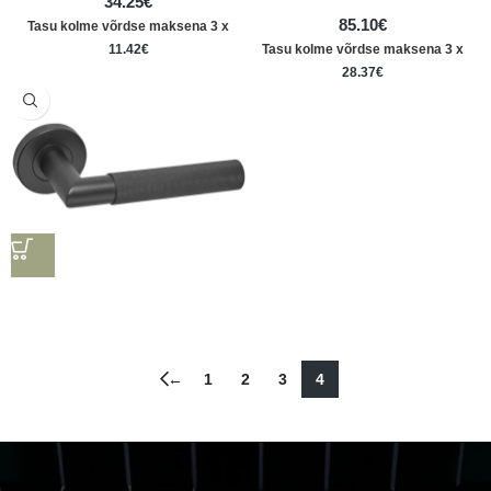
34.25
€
85.10
€
Tasu kolme võrdse maksena 3 x
11.42
€
Tasu kolme võrdse maksena 3 x
28.37
€
←
1
2
3
4