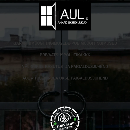
GARANTII
MÜÜGITINGIMUSED
E-POE MÜÜGITINGIMUSED
PRIVAATSUSPOLIITIKA
KKK
VÄLISUKSE KASUTUS- JA PAIGALDUSJUHEND
AUL – TULEKINDLA UKSE PAIGALDUSJUHEND