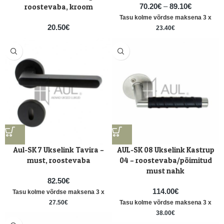
roostevaba, kroom
70.20
€
–
89.10
€
Tasu kolme võrdse maksena 3 x
20.50
€
23.40
€
Aul-SK 7 Ukselink Tavira –
AUL-SK 08 Ukselink Kastrup
must, roostevaba
04 – roostevaba/põimitud
must nahk
82.50
€
114.00
€
Tasu kolme võrdse maksena 3 x
27.50
€
Tasu kolme võrdse maksena 3 x
38.00
€