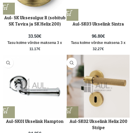
Aul- SK Uksesulgur R (sobitub
SK Tavira ja SK Helix 200)
Aul-SK03 Ukselink Sintra
33.50
€
96.80
€
Tasu kolme võrdse maksena 3 x
Tasu kolme võrdse maksena 3 x
11.17
€
32.27
€
Aul-SK01 Ukselink Hampton
Aul-SK02 Ukselink Helix 200
Stripe