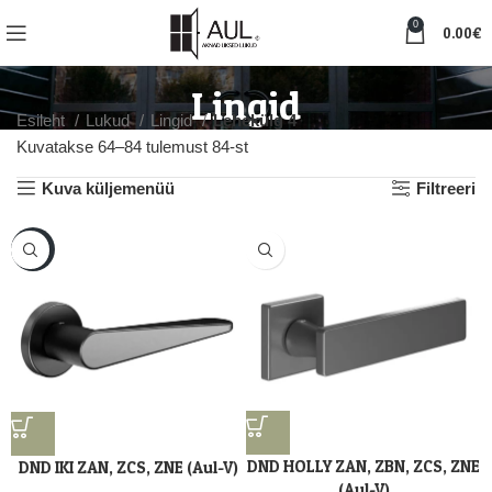
0
0.00
€
Lingid
Esileht
Lukud
Lingid
Lehekülg 4
Kuvatakse 64–84 tulemust 84-st
Kuva küljemenüü
Filtreeri
-17%
DND HOLLY ZAN, ZBN, ZCS, ZNE
DND IKI ZAN, ZCS, ZNE (Aul-V)
(Aul-V)