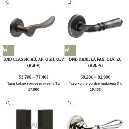
DND CLASSIC AB, AF, OGH, OLV
DND DANIELA FAN, OLV, ZC
(Aul-V)
(AUL-V)
53.70
€
–
77.40
€
58.20
€
–
81.90
€
Tasu kolme võrdse maksena 3 x
Tasu kolme võrdse maksena 3 x
17.90
€
19.40
€