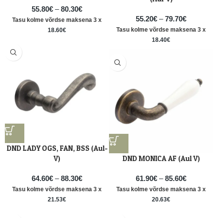
55.80
€
–
80.30
€
55.20
€
–
79.70
€
Tasu kolme võrdse maksena 3 x
Tasu kolme võrdse maksena 3 x
18.60
€
18.40
€
DND LADY OGS, FAN, BSS (Aul-
V)
DND MONICA AF (Aul V)
64.60
€
–
88.30
€
61.90
€
–
85.60
€
Tasu kolme võrdse maksena 3 x
Tasu kolme võrdse maksena 3 x
21.53
€
20.63
€