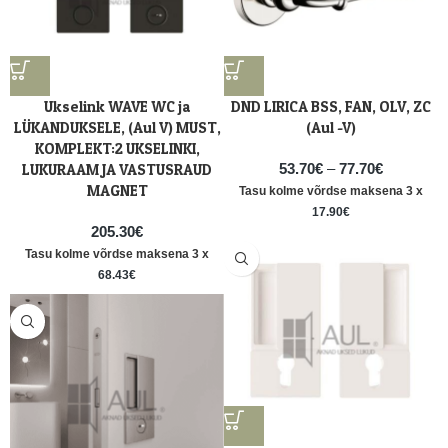
Ukselink WAVE WC ja
DND LIRICA BSS, FAN, OLV, ZC
LÜKANDUKSELE, (Aul V) MUST,
(Aul -V)
KOMPLEKT:2 UKSELINKI,
LUKURAAM JA VASTUSRAUD
53.70
€
–
77.70
€
MAGNET
Tasu kolme võrdse maksena 3 x
17.90
€
205.30
€
Tasu kolme võrdse maksena 3 x
68.43
€